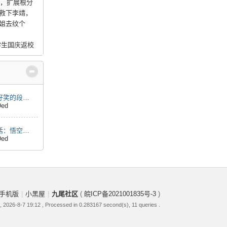
太小，扩展根分
救下李靖，
姐去纹个
学生国庆返校
搞笑段子：疯狂搞笑，巨好笑的段 ...
Ded
猪八戒被削20%！《黑神话：悟空 ...
Ded
手机版
|
小黑屋
|
九尾社区
(
皖ICP备2021001835号-3
)
 2026-8-7 19:12
, Processed in 0.283167 second(s), 11 queries .