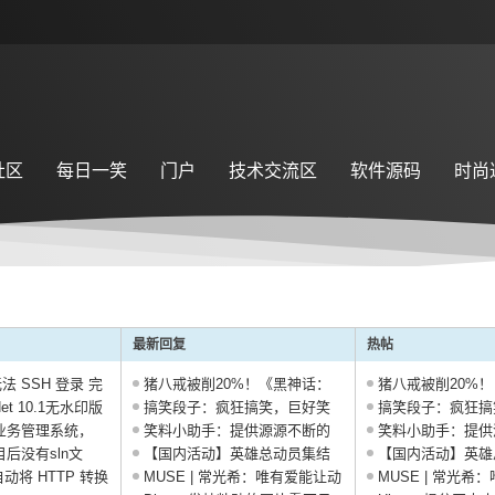
社区
每日一笑
门户
技术交流区
软件源码
时尚
最新回复
热帖
t 无法 SSH 登录 完
猪八戒被削20%！《黑神话：
猪八戒被削20%
.Net 10.1无水印版
悟空 ...
搞笑段子：疯狂搞笑，巨好笑
悟空 ...
搞笑段子：疯狂搞
0业务管理系统，
的段 ...
笑料小助手：提供源源不断的
的段 ...
笑料小助手：提供
项目后没有sln文
笑料 ...
【国内活动】英雄总动员集结
笑料 ...
【国内活动】英雄
自动将 HTTP 转换
展 | ...
MUSE | 常光希：唯有爱能让动
展 | ...
MUSE | 常光希