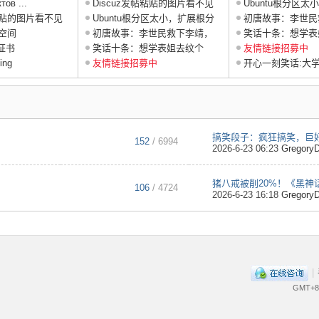
тов ...
画 ...
Discuz发帖粘贴的图片看不见
画 ...
Ubuntu根分区
帖粘贴的图片看不见
怎么 ...
Ubuntu根分区太小，扩展根分
区大 ...
初唐故事：李世民
盘空间
区大 ...
初唐故事：李世民救下李靖，
红拂 ...
笑话十条：想学表
证书
红拂 ...
笑话十条：想学表姐去纹个
身，于 ...
友情链接招募中
ing
身，于 ...
友情链接招募中
开心一刻笑话:大
行 ...
152
/ 6994
2026-6-23 06:23
Gregory
106
/ 4724
2026-6-23 16:18
Gregory
|
GMT+8,