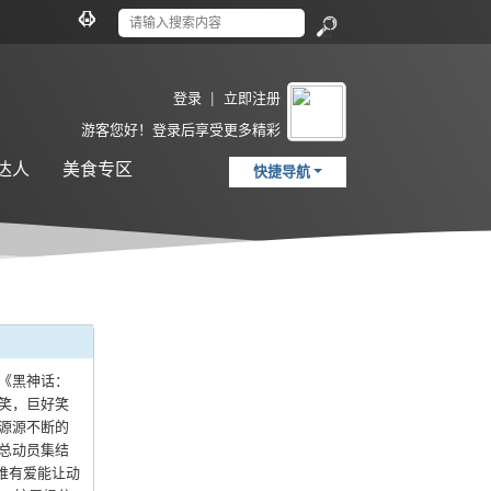
切
换
搜
到
索
宽
登录
|
立即注册
版
游客
您好！登录后享受更多精彩
达人
美食专区
快捷导航
！《黑神话：
笑，巨好笑
源源不断的
总动员集结
：唯有爱能让动