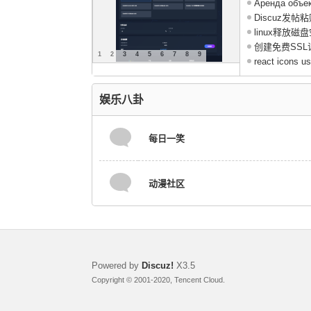
为 ...
Аренда объек
Discuz发
怎么 ...
linux释放磁
创建免费SSL
1
2
3
4
5
6
7
8
9
react icons us
娱乐八卦
每日一笑
动漫社区
Powered by
Discuz!
X3.5
Copyright © 2001-2020, Tencent Cloud.