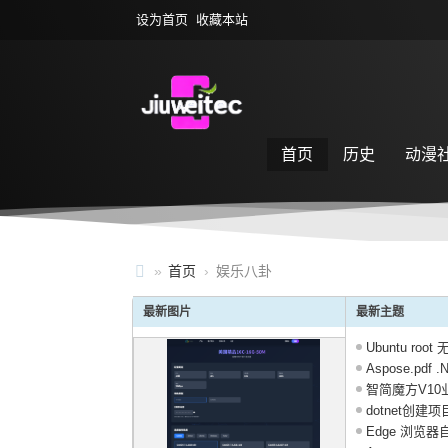
设为首页
收藏本站
首页
历史
动漫
萌宠乐园
游戏专区
»
首页
›
娱乐八卦
九
最新图片
最新主题
尾
Ubuntu roo
社
美 ...
Aspose.pdf 
区
下 ...
智简魔方V1
V10系 ...
dotnet创建
件， ...
Edge 浏览器