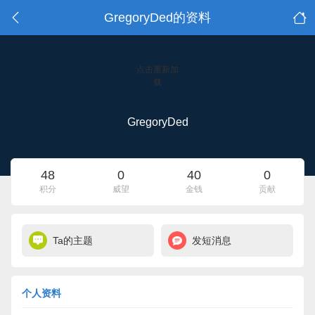
GregoryDed的资料
点击重新加
载
GregoryDed
48
0
40
0
积分
威望
金钱
贡献
Ta的主题
发短消息
个人资料