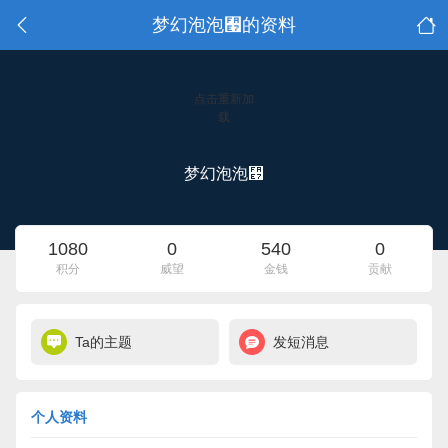
梦幻泡泡﫧的资料
点击重新加
载
梦幻泡泡﫧
1080
0
540
0
积分
威望
金钱
贡献
Ta的主题
发短消息
个人资料