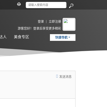
切
换
搜
到
索
宽
登录
|
立即注册
版
游客
您好！登录后享受更多精彩
达人
美食专区
快捷导航
发送消息