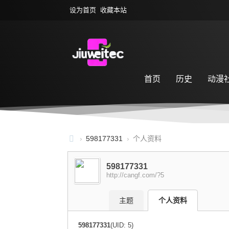
设为首页
收藏本站
首页
历史
动漫
萌宠乐园
游戏专区
›
598177331
›
个人资料
九
598177331
尾
http://cangf.com/?5
社
区
主题
个人资料
598177331
(UID: 5)