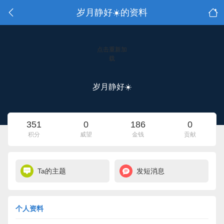
岁月静好☀️的资料
点击重新加
载
岁月静好☀️
351
0
186
0
积分
威望
金钱
贡献
Ta的主题
发短消息
个人资料