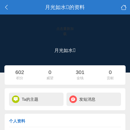
月光如水的资料
点击重新加
载
月光如水
602
0
301
0
积分
威望
金钱
贡献
Ta的主题
发短消息
个人资料