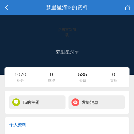
梦里星河✨的资料
点击重新加
载
梦里星河✨
1070
0
535
0
积分
威望
金钱
贡献
Ta的主题
发短消息
个人资料