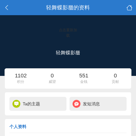
轻舞蝶影曆的资料
点击重新加
载
轻舞蝶影曆
1102
0
551
0
积分
威望
金钱
贡献
Ta的主题
发短消息
个人资料