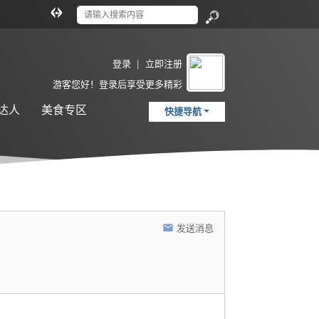
切
换
搜
到
索
宽
登录
|
立即注册
版
游客
您好！登录后享受更多精彩
达人
美食专区
快捷导航
发送消息