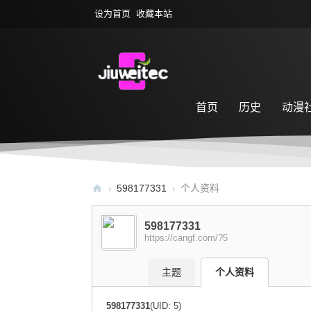
设为首页
收藏本站
首页
历史
动漫
萌宠乐园
游戏专区
›
598177331
›
个人资料
九
598177331
尾
https://cangf.com/?5
社
区
主题
个人资料
598177331
(UID: 5)