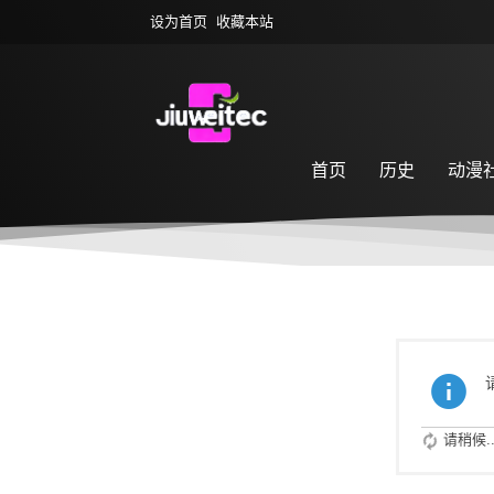
设为首页
收藏本站
首页
历史
动漫
萌宠乐园
游戏专区
请稍候..