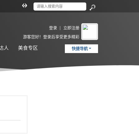
切
换
搜
到
索
宽
登录
|
立即注册
版
游客
您好！登录后享受更多精彩
达人
美食专区
快捷导航