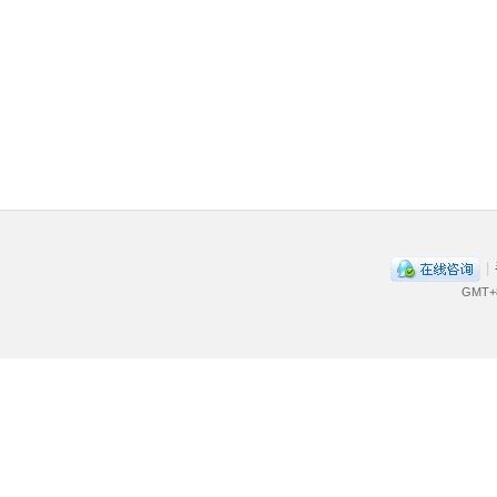
|
GMT+8