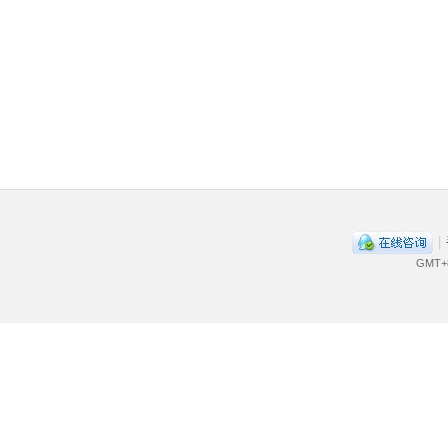
|
GMT+8