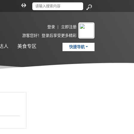
切
换
搜
到
索
宽
登录
|
立即注册
版
游客
您好！登录后享受更多精彩
达人
美食专区
快捷导航