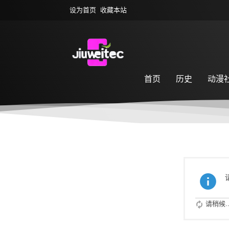
设为首页
收藏本站
首页
历史
动漫
萌宠乐园
游戏专区
请稍候..