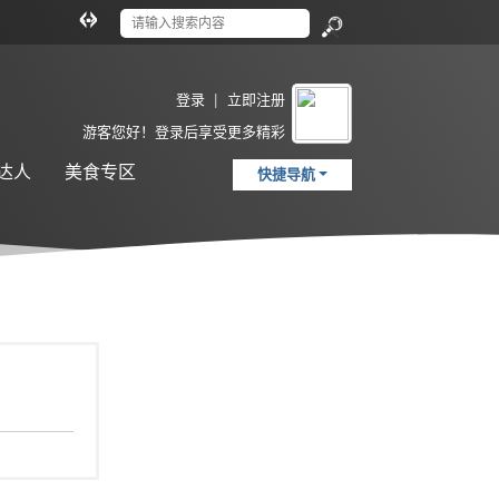
切
换
搜
到
索
宽
登录
|
立即注册
版
游客
您好！登录后享受更多精彩
达人
美食专区
快捷导航