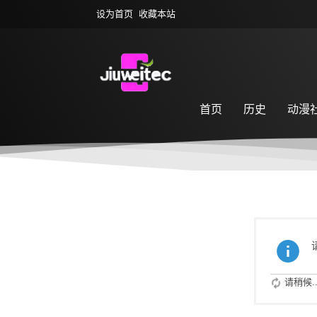
设为首页
收藏本站
首页
历史
动漫
萌宠乐园
游戏专区
请稍候..