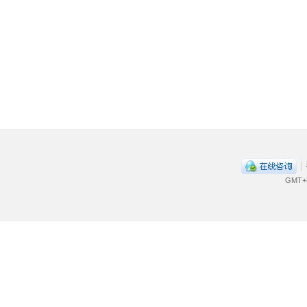
|
GMT+8