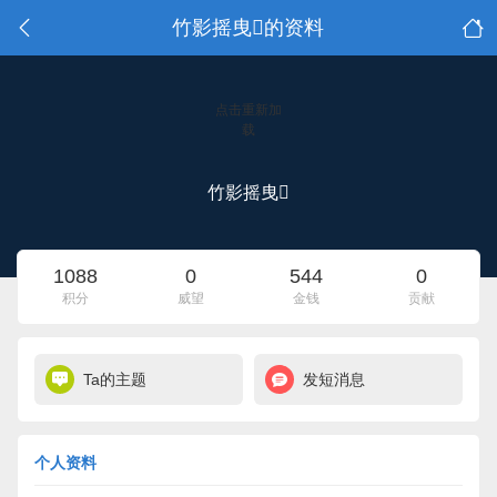
竹影摇曳的资料
点击重新加
载
竹影摇曳
1088
0
544
0
积分
威望
金钱
贡献
Ta的主题
发短消息
个人资料