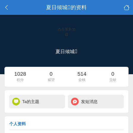
夏日倾城的资料
点击重新加
载
夏日倾城
1028
0
514
0
积分
威望
金钱
贡献
Ta的主题
发短消息
个人资料