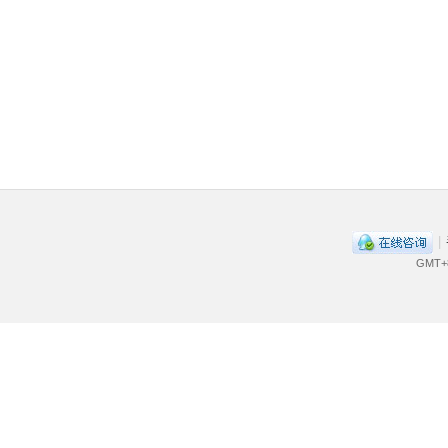
|
GMT+8