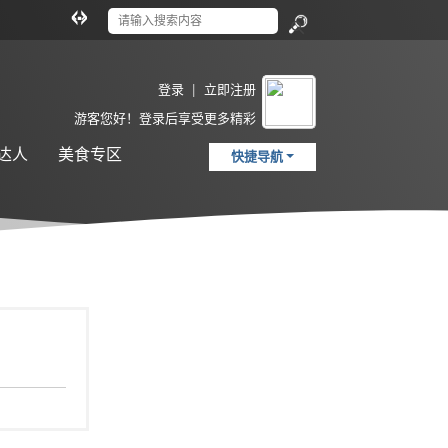
切
换
搜
到
索
宽
登录
|
立即注册
版
游客
您好！登录后享受更多精彩
达人
美食专区
快捷导航