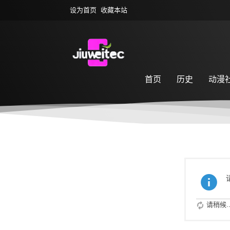
设为首页
收藏本站
首页
历史
动漫
萌宠乐园
游戏专区
请稍候..