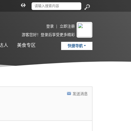
切
换
搜
到
索
宽
登录
|
立即注册
版
游客
您好！登录后享受更多精彩
达人
美食专区
快捷导航
发送消息