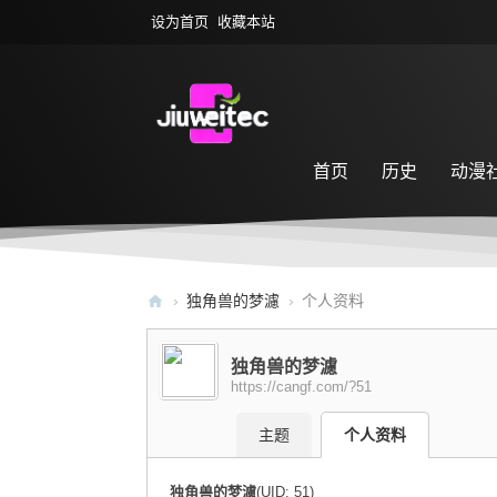
设为首页
收藏本站
首页
历史
动漫
萌宠乐园
游戏专区
›
独角兽的梦濾
›
个人资料
九
尾
独角兽的梦濾
https://cangf.com/?51
社
区
主题
个人资料
独角兽的梦濾
(UID: 51)