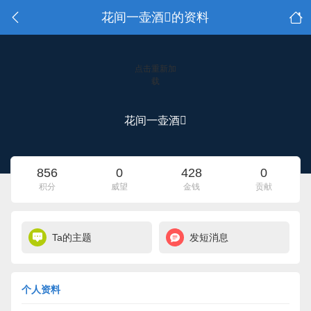
花间一壶酒的资料
点击重新加
载
花间一壶酒
856
0
428
0
积分
威望
金钱
贡献
Ta的主题
发短消息
个人资料