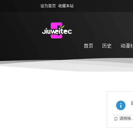
设为首页
收藏本站
首页
历史
动漫
萌宠乐园
游戏专区
请稍候..