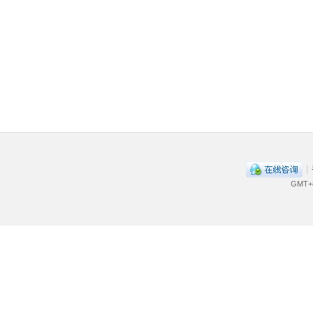
|
GMT+8