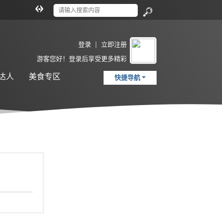
切
换
搜
到
索
宽
登录
|
立即注册
版
游客
您好！登录后享受更多精彩
达人
美食专区
快捷导航