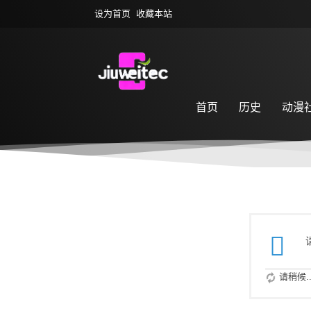
设为首页
收藏本站
首页
历史
动漫
萌宠乐园
游戏专区
请稍候..