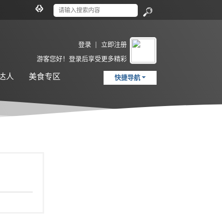
切
换
搜
到
索
宽
登录
|
立即注册
版
游客
您好！登录后享受更多精彩
达人
美食专区
快捷导航