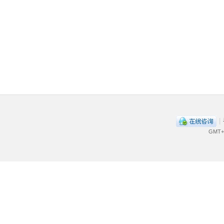
|
GMT+8