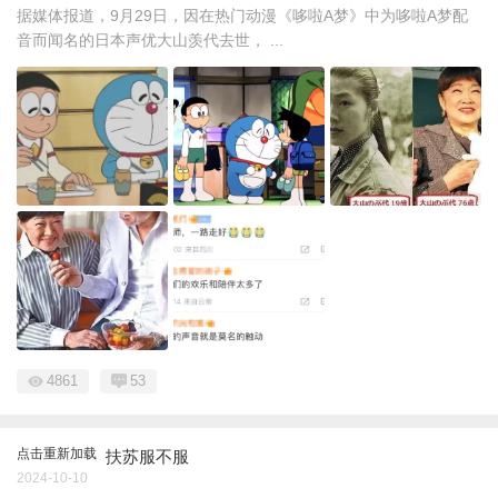
据媒体报道，9月29日，因在热门动漫《哆啦A梦》中为哆啦A梦配
音而闻名的日本声优大山羡代去世， ...
4861
53
点击重新加载
扶苏服不服
2024-10-10