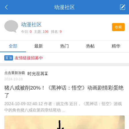
动漫社区
动漫社区
收藏
今日:
0
主题:
106
排名:
9
全部
最新
热门
热帖
精华
友情链接招募中
置顶
点击重新加载
时光荏苒⏳
2024-10-10
猪八戒被削20%！《黑神话：悟空》动画剧情彩蛋绝
了
2024-10-09 02:40:12 作者：姚立伟 近日，《黑神话：悟空》游戏
中的角色猪八戒在第四章结尾动 ...