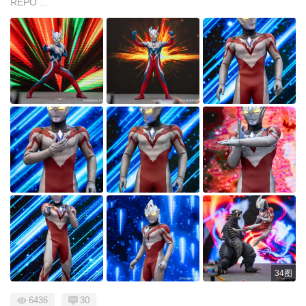
REPO ...
34图
6436
30