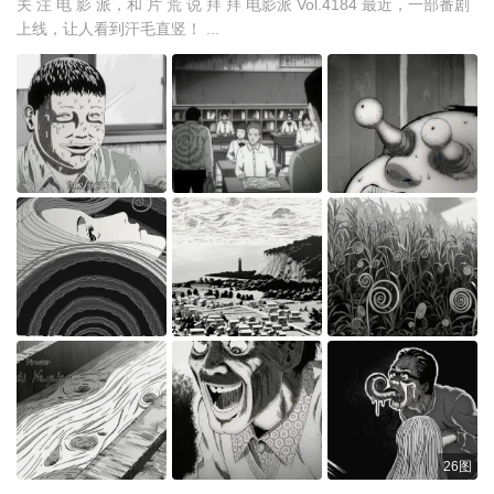
关 注 电 影 派，和 片 荒 说 拜 拜 电影派 Vol.4184 最近，一部番剧
上线，让人看到汗毛直竖！ ...
26图