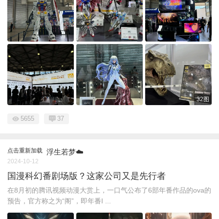
32图
5655
37
点击重新加载
浮生若梦☁️
2024-10-12
国漫科幻番剧场版？这家公司又是先行者
在8月初的腾讯视频动漫大赏上，一口气公布了6部年番作品的ova的
预告，官方称之为“阁”，即年番I ...