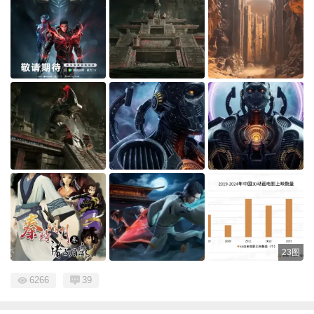
23图
6266
39