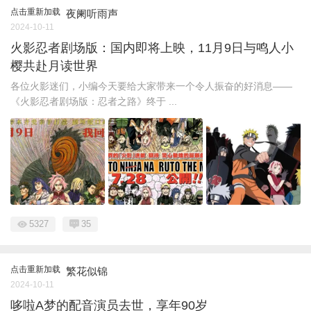
点击重新加载
夜阑听雨声
2024-10-11
火影忍者剧场版：国内即将上映，11月9日与鸣人小
樱共赴月读世界
各位火影迷们，小编今天要给大家带来一个令人振奋的好消息——
《火影忍者剧场版：忍者之路》终于 ...
5327
35
点击重新加载
繁花似锦
2024-10-11
哆啦A梦的配音演员去世，享年90岁