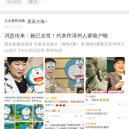
5978
45
点击重新加载
星辰大海✨
2024-10-11
消息传来：她已去世！代表作漳州人家喻户晓
据多家媒体报道 为著名动画片《哆啦A梦》里 哆啦A梦配音的声优大
山羡代 于9月29日去世 享年90岁 ...