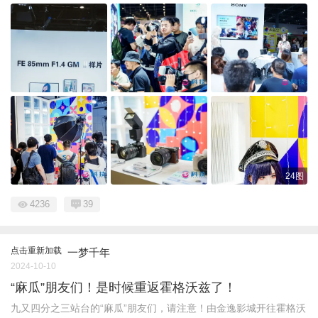
24图
4236
39
点击重新加载
一梦千年
2024-10-10
“麻瓜”朋友们！是时候重返霍格沃兹了！
九又四分之三站台的“麻瓜”朋友们，请注意！由金逸影城开往霍格沃