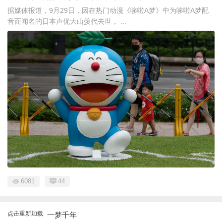
据媒体报道，9月29日，因在热门动漫《哆啦A梦》中为哆啦A梦配
音而闻名的日本声优大山羡代去世， ...
6081
44
点击重新加载
一梦千年