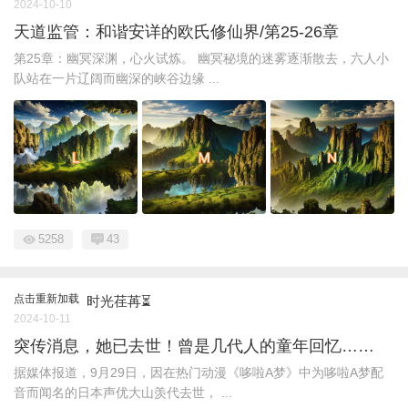
2024-10-10
天道监管：和谐安详的欧氏修仙界/第25-26章
第25章：幽冥深渊，心火试炼。 幽冥秘境的迷雾逐渐散去，六人小
队站在一片辽阔而幽深的峡谷边缘 ...
5258
43
点击重新加载
时光荏苒⏳
2024-10-11
突传消息，她已去世！曾是几代人的童年回忆……
据媒体报道，9月29日，因在热门动漫《哆啦A梦》中为哆啦A梦配
音而闻名的日本声优大山羡代去世， ...